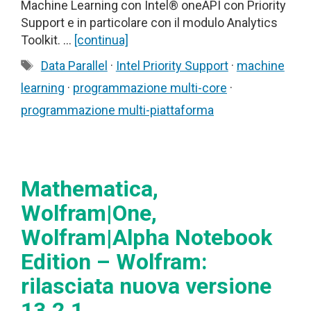
Machine Learning con Intel® oneAPI con Priority
Support e in particolare con il modulo Analytics
Toolkit. …
[continua]
Tag
Data Parallel
·
Intel Priority Support
·
machine
learning
·
programmazione multi-core
·
programmazione multi-piattaforma
Mathematica,
Wolfram|One,
Wolfram|Alpha Notebook
Edition – Wolfram:
rilasciata nuova versione
13.2.1