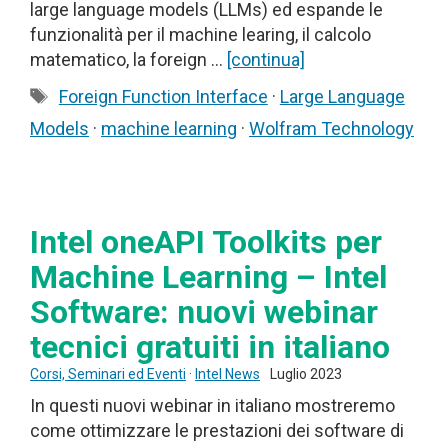
large language models (LLMs) ed espande le
funzionalità per il machine learing, il calcolo
matematico, la foreign …
[continua]
Tag
Foreign Function Interface
·
Large Language
Models
·
machine learning
·
Wolfram Technology
Intel oneAPI Toolkits per
Machine Learning – Intel
Software: nuovi webinar
tecnici gratuiti in italiano
Corsi, Seminari ed Eventi
·
Intel News
Luglio 2023
In questi nuovi webinar in italiano mostreremo
come ottimizzare le prestazioni dei software di