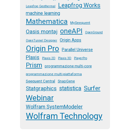
Leapfrog Works
Leapfrog Geothermal
machine learning
Mathematica
MySeequent
oneAPI
Oasis montaj
OpenGround
Origin Apps
OpenTunnel Designer
Origin Pro
Parallel Universe
Plaxis
Plaxis 2D
Plaxis 3D
PlayerPro
Prism
programmazione multi-core
programmazione multi-piattaforma
Seequent Central
SnapGene
Surfer
Statgraphics
statistica
Webinar
Wolfram SystemModeler
Wolfram Technology