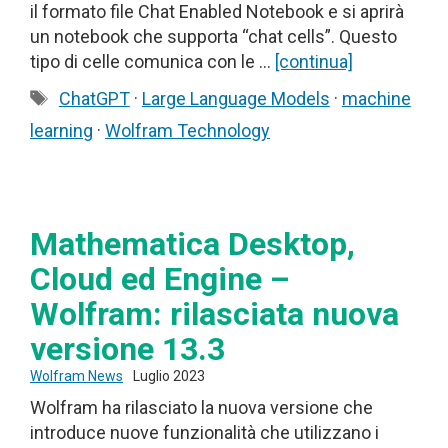
il formato file Chat Enabled Notebook e si aprirà
un notebook che supporta “chat cells”. Questo
tipo di celle comunica con le …
[continua]
Tag
ChatGPT
·
Large Language Models
·
machine
learning
·
Wolfram Technology
Mathematica Desktop,
Cloud ed Engine –
Wolfram: rilasciata nuova
versione 13.3
Wolfram News
Luglio 2023
Wolfram ha rilasciato la nuova versione che
introduce nuove funzionalità che utilizzano i