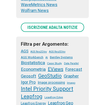
WaveMetrics News
Wolfram News
ISCRIZIONE ADALTA NOTIZIE
Filtra per Argomento:
AGS
AGS Res2DInv
AGS Res3DInv
AGS Workbench
Bentley Systems
AI
Biostatistica
Case Study
Data Parallel
EViews
Econometria
Forecast
GeoStudio
Geosoft
Grapher
Igor Pro
Image processing
Imago
Intel Priority Support
Leapfrog
Leapfrog Edge
Leapfrog Geo
Leapfrog Energy