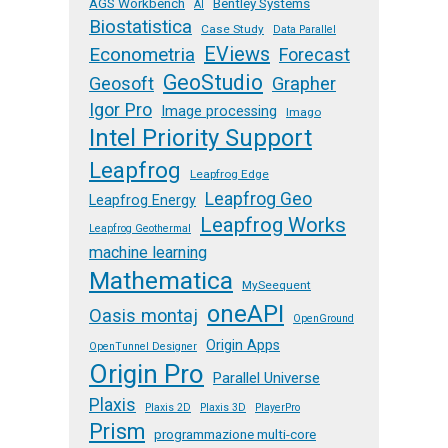
AGS Workbench
Bentley Systems
AI
Biostatistica
Case Study
Data Parallel
EViews
Econometria
Forecast
GeoStudio
Geosoft
Grapher
Igor Pro
Image processing
Imago
Intel Priority Support
Leapfrog
Leapfrog Edge
Leapfrog Geo
Leapfrog Energy
Leapfrog Works
Leapfrog Geothermal
machine learning
Mathematica
MySeequent
oneAPI
Oasis montaj
OpenGround
Origin Apps
OpenTunnel Designer
Origin Pro
Parallel Universe
Plaxis
Plaxis 2D
Plaxis 3D
PlayerPro
Prism
programmazione multi-core