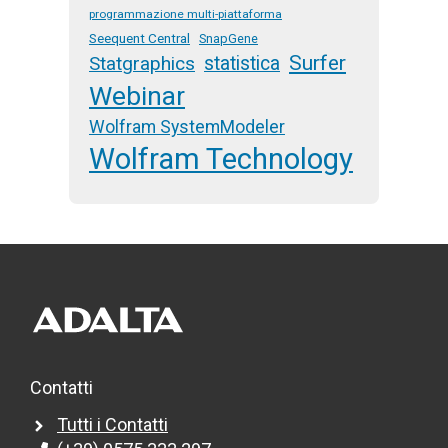
programmazione multi-piattaforma
Seequent Central
SnapGene
Surfer
Statgraphics
statistica
Webinar
Wolfram SystemModeler
Wolfram Technology
Contatti
Tutti i Contatti