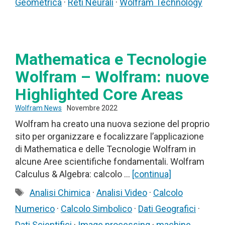
Geometrica
·
Reti Neurali
·
Wolfram Technology
Mathematica e Tecnologie
Wolfram – Wolfram: nuove
Highlighted Core Areas
Wolfram News
Novembre 2022
Wolfram ha creato una nuova sezione del proprio
sito per organizzare e focalizzare l’applicazione
di Mathematica e delle Tecnologie Wolfram in
alcune Aree scientifiche fondamentali. Wolfram
Calculus & Algebra: calcolo …
[continua]
Tag
Analisi Chimica
·
Analisi Video
·
Calcolo
Numerico
·
Calcolo Simbolico
·
Dati Geografici
·
Dati Scientifici
·
Image processing
·
machine