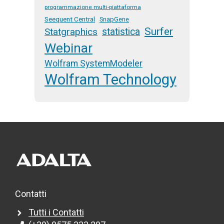
programmazione multi-piattaforma
Seequent Central
SnapGene
Surfer
Statgraphics
statistica
Webinar
Wolfram SystemModeler
Wolfram Technology
Contatti
Tutti i Contatti