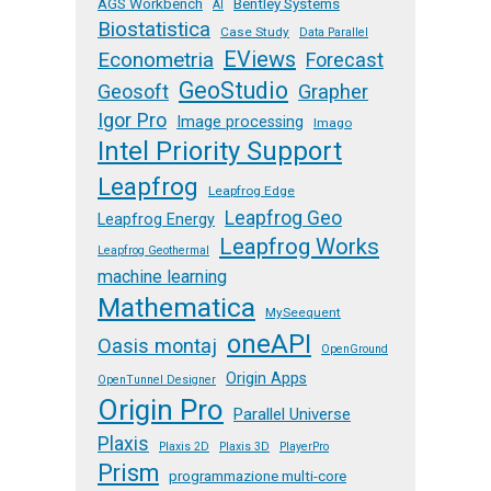
AGS Workbench
Bentley Systems
AI
Biostatistica
Case Study
Data Parallel
EViews
Econometria
Forecast
GeoStudio
Geosoft
Grapher
Igor Pro
Image processing
Imago
Intel Priority Support
Leapfrog
Leapfrog Edge
Leapfrog Geo
Leapfrog Energy
Leapfrog Works
Leapfrog Geothermal
machine learning
Mathematica
MySeequent
oneAPI
Oasis montaj
OpenGround
Origin Apps
OpenTunnel Designer
Origin Pro
Parallel Universe
Plaxis
Plaxis 2D
Plaxis 3D
PlayerPro
Prism
programmazione multi-core