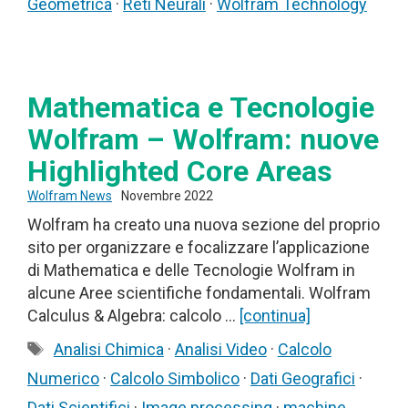
Geometrica
·
Reti Neurali
·
Wolfram Technology
Mathematica e Tecnologie
Wolfram – Wolfram: nuove
Highlighted Core Areas
Wolfram News
Novembre 2022
Wolfram ha creato una nuova sezione del proprio
sito per organizzare e focalizzare l’applicazione
di Mathematica e delle Tecnologie Wolfram in
alcune Aree scientifiche fondamentali. Wolfram
Calculus & Algebra: calcolo …
[continua]
Tag
Analisi Chimica
·
Analisi Video
·
Calcolo
Numerico
·
Calcolo Simbolico
·
Dati Geografici
·
Dati Scientifici
·
Image processing
·
machine