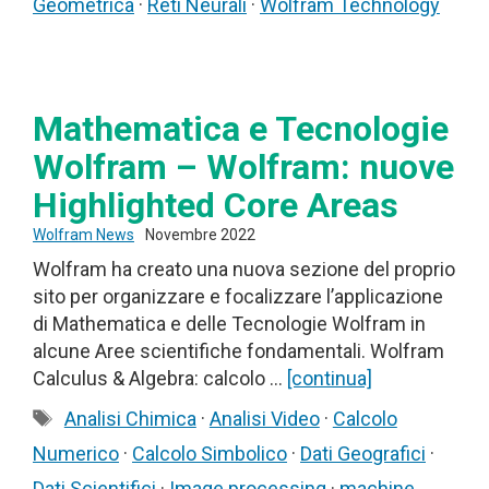
Geometrica
·
Reti Neurali
·
Wolfram Technology
Mathematica e Tecnologie
Wolfram – Wolfram: nuove
Highlighted Core Areas
Wolfram News
Novembre 2022
Wolfram ha creato una nuova sezione del proprio
sito per organizzare e focalizzare l’applicazione
di Mathematica e delle Tecnologie Wolfram in
alcune Aree scientifiche fondamentali. Wolfram
Calculus & Algebra: calcolo …
[continua]
Tag
Analisi Chimica
·
Analisi Video
·
Calcolo
Numerico
·
Calcolo Simbolico
·
Dati Geografici
·
Dati Scientifici
·
Image processing
·
machine