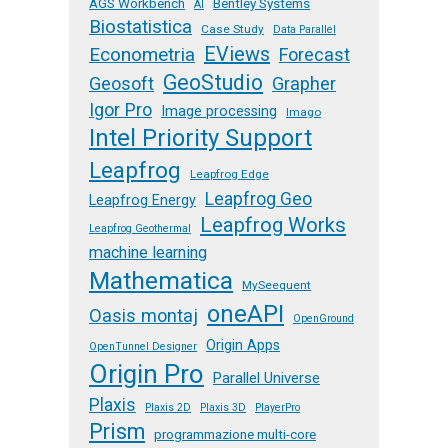
AGS Workbench
Bentley Systems
AI
Biostatistica
Case Study
Data Parallel
EViews
Econometria
Forecast
GeoStudio
Geosoft
Grapher
Igor Pro
Image processing
Imago
Intel Priority Support
Leapfrog
Leapfrog Edge
Leapfrog Geo
Leapfrog Energy
Leapfrog Works
Leapfrog Geothermal
machine learning
Mathematica
MySeequent
oneAPI
Oasis montaj
OpenGround
Origin Apps
OpenTunnel Designer
Origin Pro
Parallel Universe
Plaxis
Plaxis 2D
Plaxis 3D
PlayerPro
Prism
programmazione multi-core