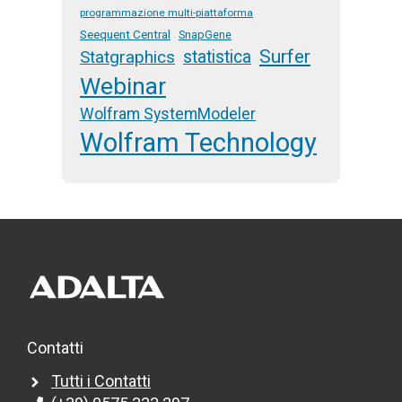
programmazione multi-piattaforma
Seequent Central
SnapGene
Surfer
Statgraphics
statistica
Webinar
Wolfram SystemModeler
Wolfram Technology
Contatti
Tutti i Contatti