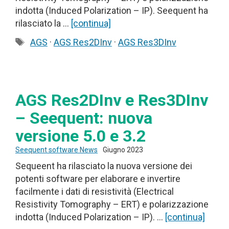
indotta (Induced Polarization – IP). Seequent ha
rilasciato la …
[continua]
Tag
AGS
·
AGS Res2DInv
·
AGS Res3DInv
AGS Res2DInv e Res3DInv
– Seequent: nuova
versione 5.0 e 3.2
Seequent software News
Giugno 2023
Sequeent ha rilasciato la nuova versione dei
potenti software per elaborare e invertire
facilmente i dati di resistività (Electrical
Resistivity Tomography – ERT) e polarizzazione
indotta (Induced Polarization – IP). …
[continua]