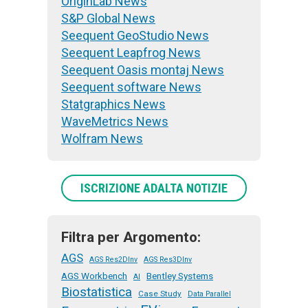
OriginLab News
S&P Global News
Seequent GeoStudio News
Seequent Leapfrog News
Seequent Oasis montaj News
Seequent software News
Statgraphics News
WaveMetrics News
Wolfram News
ISCRIZIONE ADALTA NOTIZIE
Filtra per Argomento:
AGS
AGS Res2DInv
AGS Res3DInv
AGS Workbench
Bentley Systems
AI
Biostatistica
Case Study
Data Parallel