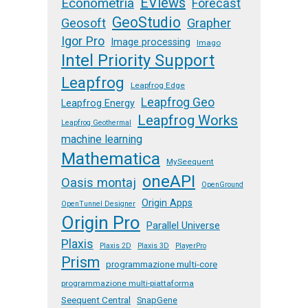
EViews
Econometria
Forecast
GeoStudio
Geosoft
Grapher
Igor Pro
Image processing
Imago
Intel Priority Support
Leapfrog
Leapfrog Edge
Leapfrog Geo
Leapfrog Energy
Leapfrog Works
Leapfrog Geothermal
machine learning
Mathematica
MySeequent
oneAPI
Oasis montaj
OpenGround
Origin Apps
OpenTunnel Designer
Origin Pro
Parallel Universe
Plaxis
Plaxis 2D
Plaxis 3D
PlayerPro
Prism
programmazione multi-core
programmazione multi-piattaforma
Seequent Central
SnapGene