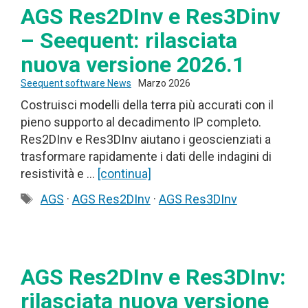
AGS Res2DInv e Res3Dinv
– Seequent: rilasciata
nuova versione 2026.1
Seequent software News
Marzo 2026
Costruisci modelli della terra più accurati con il
pieno supporto al decadimento IP completo.
Res2DInv e Res3DInv aiutano i geoscienziati a
trasformare rapidamente i dati delle indagini di
resistività e …
[continua]
Tag
AGS
·
AGS Res2DInv
·
AGS Res3DInv
AGS Res2DInv e Res3DInv:
rilasciata nuova versione