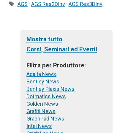
Tag
AGS
·
AGS Res2DInv
·
AGS Res3DInv
Mostra tutto
Corsi, Seminari ed Eventi
Filtra per Produttore:
Adalta News
Bentley News
Bentley Plaxis News
Dotmatics News
Golden News
Grafiti News
GraphPad News
Intel News