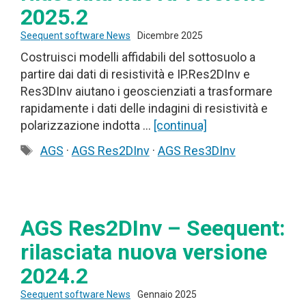
2025.2
Seequent software News
Dicembre 2025
Costruisci modelli affidabili del sottosuolo a
partire dai dati di resistività e IP.Res2DInv e
Res3DInv aiutano i geoscienziati a trasformare
rapidamente i dati delle indagini di resistività e
polarizzazione indotta …
[continua]
Tag
AGS
·
AGS Res2DInv
·
AGS Res3DInv
AGS Res2DInv – Seequent:
rilasciata nuova versione
2024.2
Seequent software News
Gennaio 2025