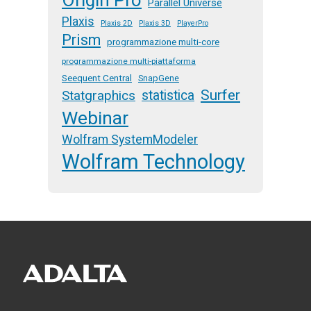
Parallel Universe
Plaxis
Plaxis 2D
Plaxis 3D
PlayerPro
Prism
programmazione multi-core
programmazione multi-piattaforma
Seequent Central
SnapGene
Surfer
Statgraphics
statistica
Webinar
Wolfram SystemModeler
Wolfram Technology