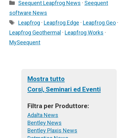
Categorie
Seequent Leapfrog News
·
Seequent
(Twitter)
software News
Tag
Leapfrog
·
Leapfrog Edge
·
Leapfrog Geo
·
Leapfrog Geothermal
·
Leapfrog Works
·
MySeequent
Mostra tutto
Corsi, Seminari ed Eventi
Filtra per Produttore:
Adalta News
Bentley News
Bentley Plaxis News