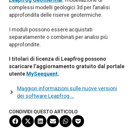
complessi modelli geologici 3d per l’analisi
approfondita delle riserve geotermiche.
I moduli possono essere acquistati
separatamente o combinati per analisi più
approfondite.
I titolari di licenza di Leapfrog possono
scaricare l’aggiornamento gratuito dal portale
utente
MySeequent
.
Maggiori informazioni sulle nuove versioni
dei software Leapfrog …
CONDIVIDI QUESTO ARTICOLO
Share
Share
Share
Share
Share
Share
on
on
on
on
on
on
Facebook
X
LinkedIn
Email
WhatsApp
Pocket