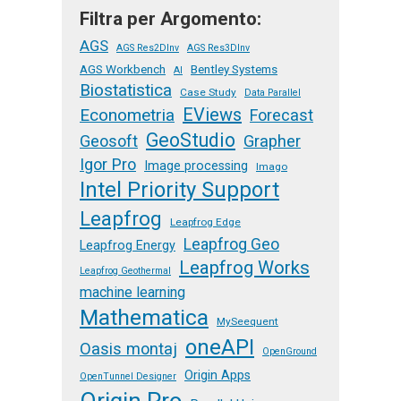
Filtra per Argomento:
AGS
AGS Res2DInv
AGS Res3DInv
AGS Workbench
Bentley Systems
AI
Biostatistica
Case Study
Data Parallel
EViews
Econometria
Forecast
GeoStudio
Geosoft
Grapher
Igor Pro
Image processing
Imago
Intel Priority Support
Leapfrog
Leapfrog Edge
Leapfrog Geo
Leapfrog Energy
Leapfrog Works
Leapfrog Geothermal
machine learning
Mathematica
MySeequent
oneAPI
Oasis montaj
OpenGround
Origin Apps
OpenTunnel Designer
Origin Pro