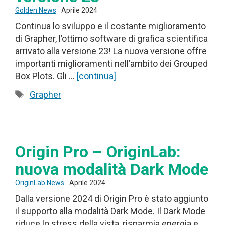
Golden News
Aprile 2024
Continua lo sviluppo e il costante miglioramento
di Grapher, l’ottimo software di grafica scientifica
arrivato alla versione 23! La nuova versione offre
importanti miglioramenti nell’ambito dei Grouped
Box Plots. Gli …
[continua]
Tag
Grapher
Origin Pro – OriginLab:
nuova modalità Dark Mode
OriginLab News
Aprile 2024
Dalla versione 2024 di Origin Pro è stato aggiunto
il supporto alla modalità Dark Mode. Il Dark Mode
riduce lo stress della vista, risparmia energia e