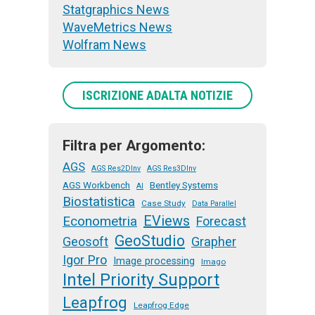
Statgraphics News
WaveMetrics News
Wolfram News
ISCRIZIONE ADALTA NOTIZIE
Filtra per Argomento:
AGS
AGS Res2DInv
AGS Res3DInv
AGS Workbench
Bentley Systems
AI
Biostatistica
Case Study
Data Parallel
EViews
Econometria
Forecast
GeoStudio
Geosoft
Grapher
Igor Pro
Image processing
Imago
Intel Priority Support
Leapfrog
Leapfrog Edge