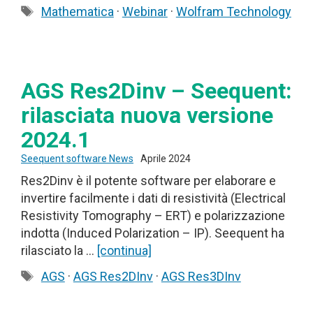
Tag
Mathematica
·
Webinar
·
Wolfram Technology
AGS Res2Dinv – Seequent:
rilasciata nuova versione
2024.1
Seequent software News
Aprile 2024
Res2Dinv è il potente software per elaborare e
invertire facilmente i dati di resistività (Electrical
Resistivity Tomography – ERT) e polarizzazione
indotta (Induced Polarization – IP). Seequent ha
rilasciato la …
[continua]
Tag
AGS
·
AGS Res2DInv
·
AGS Res3DInv