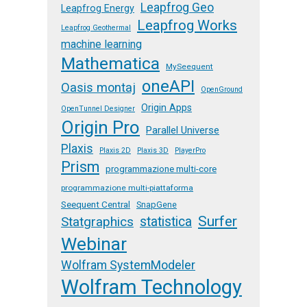
Leapfrog Geo
Leapfrog Energy
Leapfrog Works
Leapfrog Geothermal
machine learning
Mathematica
MySeequent
oneAPI
Oasis montaj
OpenGround
Origin Apps
OpenTunnel Designer
Origin Pro
Parallel Universe
Plaxis
Plaxis 2D
Plaxis 3D
PlayerPro
Prism
programmazione multi-core
programmazione multi-piattaforma
Seequent Central
SnapGene
Surfer
Statgraphics
statistica
Webinar
Wolfram SystemModeler
Wolfram Technology