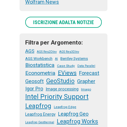
Wolfram News
ISCRIZIONE ADALTA NOTIZIE
Filtra per Argomento:
AGS
AGS Res2DInv
AGS Res3DInv
AGS Workbench
Bentley Systems
AI
Biostatistica
Case Study
Data Parallel
EViews
Econometria
Forecast
GeoStudio
Geosoft
Grapher
Igor Pro
Image processing
Imago
Intel Priority Support
Leapfrog
Leapfrog Edge
Leapfrog Geo
Leapfrog Energy
Leapfrog Works
Leapfrog Geothermal