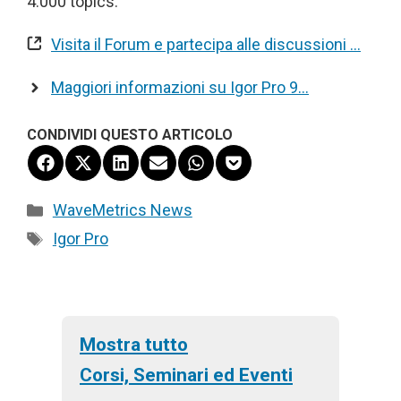
4.000 topics.
Visita il Forum e partecipa alle discussioni …
Maggiori informazioni su Igor Pro 9…
CONDIVIDI QUESTO ARTICOLO
Share
Share
Share
Share
Share
Share
on
on
on
on
on
on
Facebook
X
LinkedIn
Email
WhatsApp
Pocket
Categorie
WaveMetrics News
(Twitter)
Tag
Igor Pro
Mostra tutto
Corsi, Seminari ed Eventi