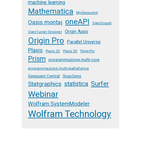
machine learning
Mathematica
MySeequent
oneAPI
Oasis montaj
OpenGround
Origin Apps
OpenTunnel Designer
Origin Pro
Parallel Universe
Plaxis
Plaxis 2D
Plaxis 3D
PlayerPro
Prism
programmazione multi-core
programmazione multi-piattaforma
Seequent Central
SnapGene
Surfer
Statgraphics
statistica
Webinar
Wolfram SystemModeler
Wolfram Technology