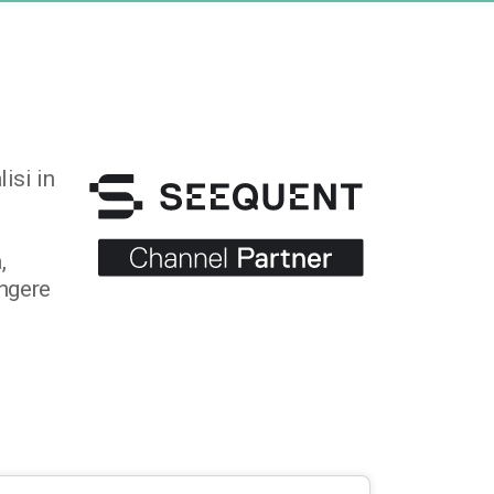
isi in
,
ungere