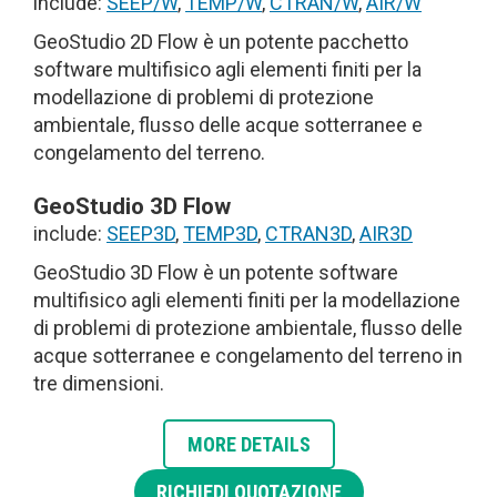
include:
SEEP/W
,
TEMP/W
,
CTRAN/W
,
AIR/W
GeoStudio 2D Flow è un potente pacchetto
software multifisico agli elementi finiti per la
modellazione di problemi di protezione
ambientale, flusso delle acque sotterranee e
congelamento del terreno.
GeoStudio 3D Flow
include:
SEEP3D
,
TEMP3D
,
CTRAN3D
,
AIR3D
GeoStudio 3D Flow è un potente software
multifisico agli elementi finiti per la modellazione
di problemi di protezione ambientale, flusso delle
acque sotterranee e congelamento del terreno in
tre dimensioni.
MORE DETAILS
RICHIEDI QUOTAZIONE