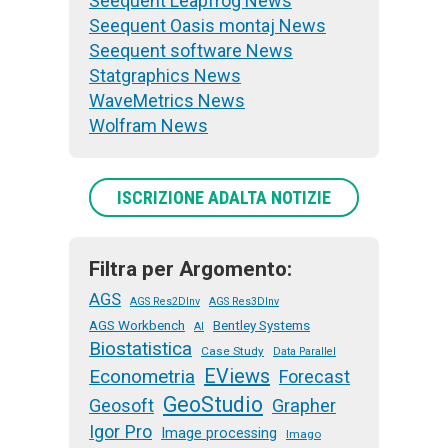
Seequent Leapfrog News
Seequent Oasis montaj News
Seequent software News
Statgraphics News
WaveMetrics News
Wolfram News
ISCRIZIONE ADALTA NOTIZIE
Filtra per Argomento:
AGS
AGS Res2DInv
AGS Res3DInv
AGS Workbench
Bentley Systems
AI
Biostatistica
Case Study
Data Parallel
EViews
Econometria
Forecast
GeoStudio
Geosoft
Grapher
Igor Pro
Image processing
Imago