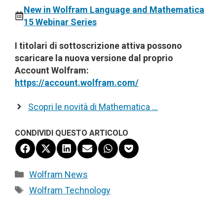
New in Wolfram Language and Mathematica
15 Webinar Series
I titolari di sottoscrizione attiva possono
scaricare la nuova versione dal proprio
Account Wolfram:
https://account.wolfram.com/
Scopri le novità di Mathematica …
CONDIVIDI QUESTO ARTICOLO
Share
Share
Share
Share
Share
Share
on
on
on
on
on
on
Facebook
X
LinkedIn
Email
WhatsApp
Pocket
Categorie
Wolfram News
(Twitter)
Tag
Wolfram Technology