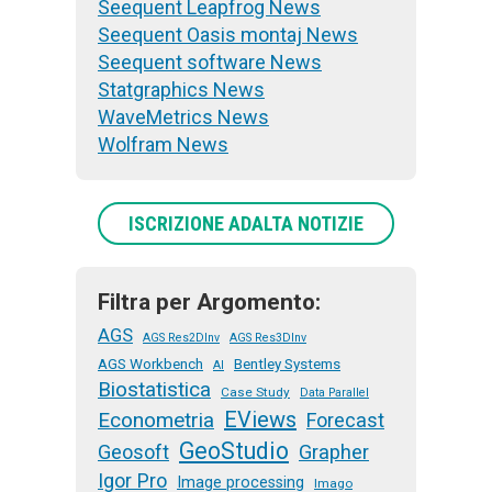
Seequent Leapfrog News
Seequent Oasis montaj News
Seequent software News
Statgraphics News
WaveMetrics News
Wolfram News
ISCRIZIONE ADALTA NOTIZIE
Filtra per Argomento:
AGS
AGS Res2DInv
AGS Res3DInv
AGS Workbench
Bentley Systems
AI
Biostatistica
Case Study
Data Parallel
EViews
Econometria
Forecast
GeoStudio
Geosoft
Grapher
Igor Pro
Image processing
Imago