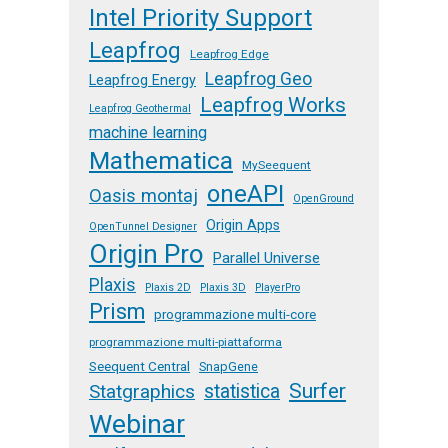
Intel Priority Support
Leapfrog
Leapfrog Edge
Leapfrog Geo
Leapfrog Energy
Leapfrog Works
Leapfrog Geothermal
machine learning
Mathematica
MySeequent
oneAPI
Oasis montaj
OpenGround
Origin Apps
OpenTunnel Designer
Origin Pro
Parallel Universe
Plaxis
Plaxis 2D
Plaxis 3D
PlayerPro
Prism
programmazione multi-core
programmazione multi-piattaforma
Seequent Central
SnapGene
Surfer
Statgraphics
statistica
Webinar