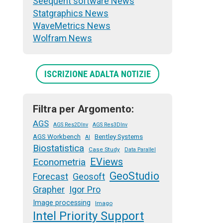
Seequent software News
Statgraphics News
WaveMetrics News
Wolfram News
ISCRIZIONE ADALTA NOTIZIE
Filtra per Argomento:
AGS
AGS Res2DInv
AGS Res3DInv
AGS Workbench
Bentley Systems
AI
Biostatistica
Case Study
Data Parallel
EViews
Econometria
GeoStudio
Forecast
Geosoft
Grapher
Igor Pro
Image processing
Imago
Intel Priority Support