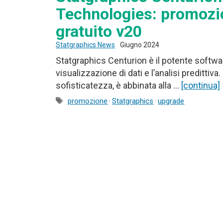
Technologies: promozi
gratuito v20
Statgraphics News
Giugno 2024
Statgraphics Centurion è il potente software i
visualizzazione di dati e l’analisi predittiva
sofisticatezza, è abbinata alla …
[continua]
Tag
promozione
·
Statgraphics
·
upgrade