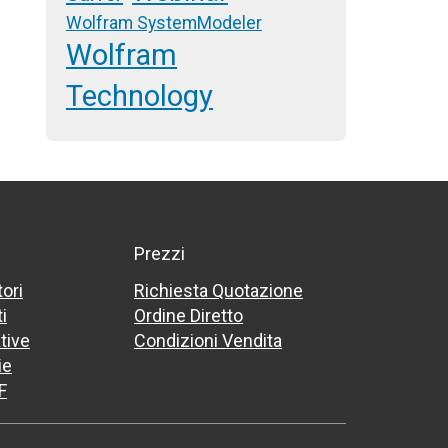
Wolfram SystemModeler
Wolfram
Technology
Prezzi
tori
Richiesta Quotazione
i
Ordine Diretto
tive
Condizioni Vendita
ie
F