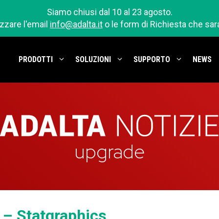
Siamo chiusi dal 10 al 23 agosto.
izzare l'email
info@adalta.it
o le form di Richiesta che sa
PRODOTTI
SOLUZIONI
SUPPORTO
NEWS
upgrade
 – Statgraphics