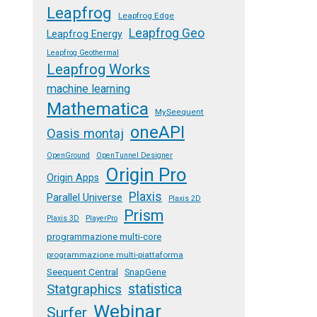
Leapfrog
Leapfrog Edge
Leapfrog Geo
Leapfrog Energy
Leapfrog Geothermal
Leapfrog Works
machine learning
Mathematica
MySeequent
oneAPI
Oasis montaj
OpenGround
OpenTunnel Designer
Origin Pro
Origin Apps
Plaxis
Parallel Universe
Plaxis 2D
Prism
Plaxis 3D
PlayerPro
programmazione multi-core
programmazione multi-piattaforma
Seequent Central
SnapGene
Statgraphics
statistica
Webinar
Surfer