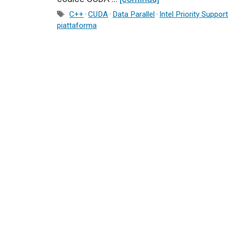
Tag
C++
·
CUDA
·
Data Parallel
·
Intel Priority Suppor
piattaforma