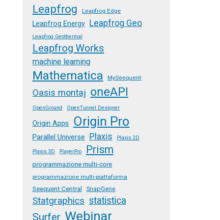
Leapfrog
Leapfrog Edge
Leapfrog Geo
Leapfrog Energy
Leapfrog Geothermal
Leapfrog Works
machine learning
Mathematica
MySeequent
oneAPI
Oasis montaj
OpenGround
OpenTunnel Designer
Origin Pro
Origin Apps
Plaxis
Parallel Universe
Plaxis 2D
Prism
Plaxis 3D
PlayerPro
programmazione multi-core
programmazione multi-piattaforma
Seequent Central
SnapGene
Statgraphics
statistica
Webinar
Surfer