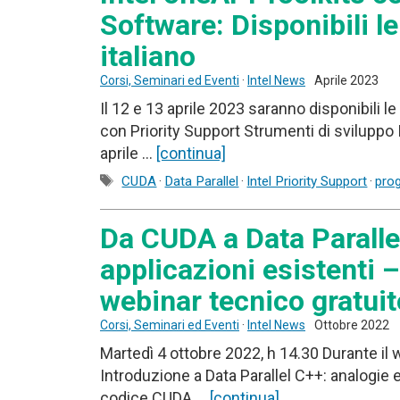
Software: Disponibili le
italiano
Corsi, Seminari ed Eventi
·
Intel News
Aprile 2023
Il 12 e 13 aprile 2023 saranno disponibili le
con Priority Support Strumenti di sviluppo 
aprile …
[continua]
Tag
CUDA
·
Data Parallel
·
Intel Priority Support
·
pro
Da CUDA a Data Paralle
applicazioni esistenti 
webinar tecnico gratuito
Corsi, Seminari ed Eventi
·
Intel News
Ottobre 2022
Martedì 4 ottobre 2022, h 14.30 Durante il 
Introduzione a Data Parallel C++: analogie
codice CUDA …
[continua]