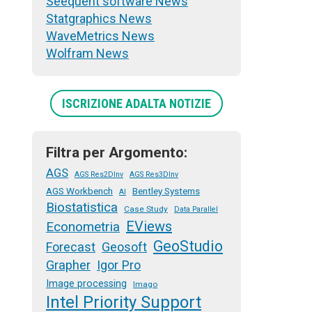
Seequent software News
Statgraphics News
WaveMetrics News
Wolfram News
ISCRIZIONE ADALTA NOTIZIE
Filtra per Argomento:
AGS
AGS Res2DInv
AGS Res3DInv
AGS Workbench
Bentley Systems
AI
Biostatistica
Case Study
Data Parallel
EViews
Econometria
GeoStudio
Forecast
Geosoft
Grapher
Igor Pro
Image processing
Imago
Intel Priority Support