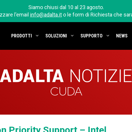
Siamo chiusi dal 10 al 23 agosto.
izzare l'email
info@adalta.it
o le form di Richiesta che sa
PRODOTTI
SOLUZIONI
SUPPORTO
NEWS
CUDA
n Priority Support – Intel