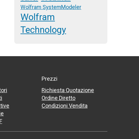
Wolfram SystemModeler
Wolfram
Technology
Prezzi
tori
Richiesta Quotazione
i
Ordine Diretto
tive
Condizioni Vendita
ie
F