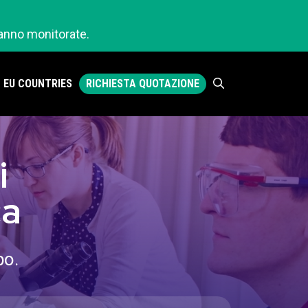
ranno monitorate.
RICHIESTA QUOTAZIONE
EU COUNTRIES
i
ca
po.