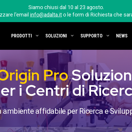
Siamo chiusi dal 10 al 23 agosto.
izzare l'email
info@adalta.it
o le form di Richiesta che sa
PRODOTTI
SOLUZIONI
SUPPORTO
NEWS
Origin Pro
Soluzion
er i Centri di Ricer
 ambiente affidabile per Ricerca e Svilup