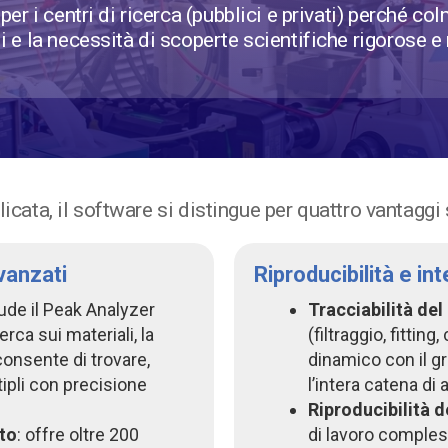
r i centri di ricerca (pubblici e privati) perché colm
 e la necessità di scoperte scientifiche rigorose e r
icata, il software si distingue per quattro vantaggi 
vanzati
Riproducibilità e int
lude il Peak Analyzer
Tracciabilità del
rca sui materiali, la
(filtraggio, fitti
consente di trovare,
dinamico con il gra
tipli con precisione
l’intera catena di
Riproducibilità d
ato
: offre oltre 200
di lavoro comple