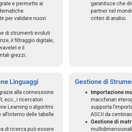
egrate e permette ai
garantisce che div
matematiche
partner nel mondo
te per validare nuovi
criteri di analisi.
ne di strumenti evoluti
e, il filtraggio digitale,
wavelet e il
ali grezzi.
one Linguaggi
Gestione di Strum
 grazie alla connessione
Importazione mu
 ecc., i ricercatori
macchinari eterog
ne Learning o algoritmi
supporta l’importa
 all’interno delle tabelle
ASCII da centinaia
Gestione di matri
rea di ricerca può essere
multidimensionali