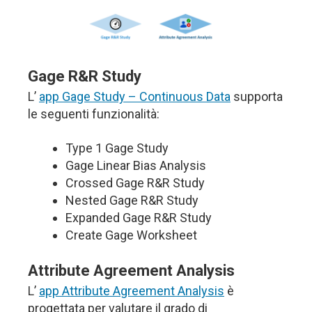
Gage R&R Study
L’
app Gage Study – Continuous Data
supporta
le seguenti funzionalità:
Type 1 Gage Study
Gage Linear Bias Analysis
Crossed Gage R&R Study
Nested Gage R&R Study
Expanded Gage R&R Study
Create Gage Worksheet
Attribute Agreement Analysis
L’
app Attribute Agreement Analysis
è
progettata per valutare il grado di