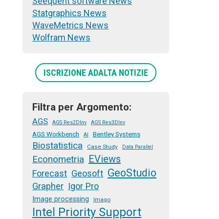
Seequent software News
Statgraphics News
WaveMetrics News
Wolfram News
ISCRIZIONE ADALTA NOTIZIE
Filtra per Argomento:
AGS
AGS Res2DInv
AGS Res3DInv
AGS Workbench
Bentley Systems
AI
Biostatistica
Case Study
Data Parallel
EViews
Econometria
GeoStudio
Forecast
Geosoft
Grapher
Igor Pro
Image processing
Imago
Intel Priority Support