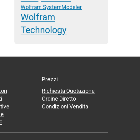
Wolfram SystemModeler
Wolfram
Technology
Prezzi
tori
Richiesta Quotazione
i
Ordine Diretto
tive
Condizioni Vendita
ie
F