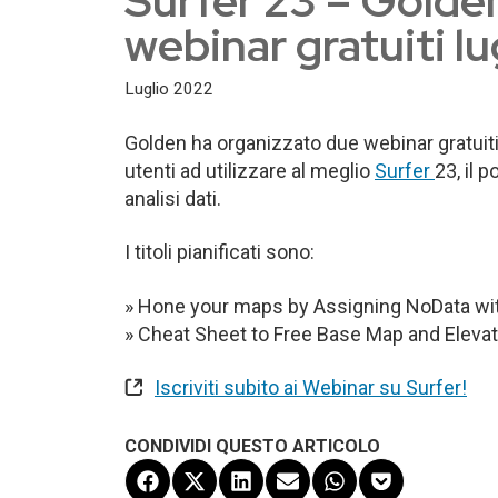
Surfer 23 – Golde
webinar gratuiti l
Luglio 2022
Golden ha organizzato due webinar gratuiti i
utenti ad utilizzare al meglio
Surfer
23, il 
analisi dati.
I titoli pianificati sono:
»
Hone your maps by Assigning NoData wit
» Cheat Sheet to Free Base Map and Elevat
Iscriviti subito ai Webinar su Surfer!
CONDIVIDI QUESTO ARTICOLO
Share
Share
Share
Share
Share
Share