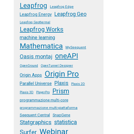
Leapfrog
Leapfrog Edge
Leapfrog Geo
Leapfrog Energy
Leapfrog Geothermal
Leapfrog Works
machine learning
Mathematica
MySeequent
oneAPI
Oasis montaj
OpenGround
OpenTunnel Designer
Origin Pro
Origin Apps
Plaxis
Parallel Universe
Plaxis 2D
Prism
Plaxis 3D
PlayerPro
programmazione multi-core
programmazione multi-piattaforma
Seequent Central
SnapGene
Statgraphics
statistica
Webinar
Surfer