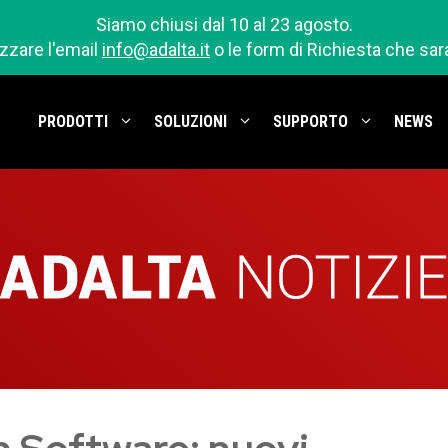
Siamo chiusi dal 10 al 23 agosto.
izzare l'email
info@adalta.it
o le form di Richiesta che sa
PRODOTTI
SOLUZIONI
SUPPORTO
NEWS