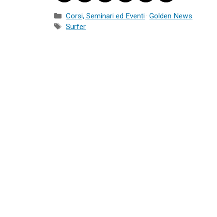
on
on
on
on
on
on
Facebook
X
LinkedIn
Email
WhatsApp
Pocket
Categorie
Corsi, Seminari ed Eventi
·
Golden News
(Twitter)
Tag
Surfer