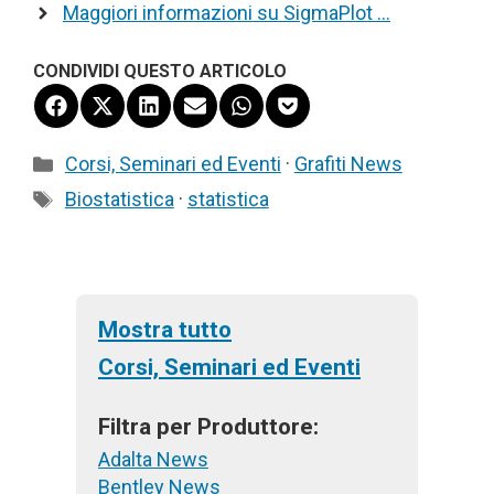
Maggiori informazioni su SigmaPlot …
CONDIVIDI QUESTO ARTICOLO
Share
Share
Share
Share
Share
Share
on
on
on
on
on
on
Facebook
X
LinkedIn
Email
WhatsApp
Pocket
Categorie
Corsi, Seminari ed Eventi
·
Grafiti News
(Twitter)
Tag
Biostatistica
·
statistica
Mostra tutto
Corsi, Seminari ed Eventi
Filtra per Produttore:
Adalta News
Bentley News