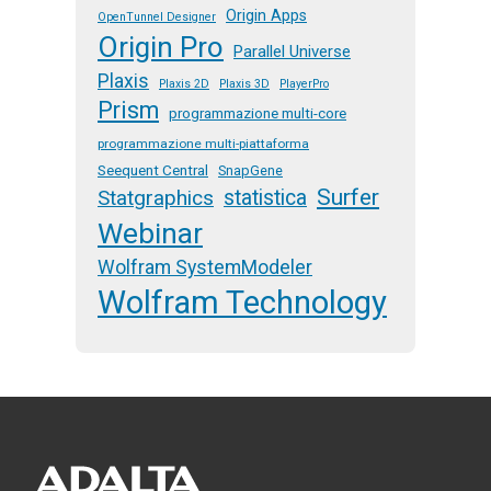
Origin Apps
OpenTunnel Designer
Origin Pro
Parallel Universe
Plaxis
Plaxis 2D
Plaxis 3D
PlayerPro
Prism
programmazione multi-core
programmazione multi-piattaforma
Seequent Central
SnapGene
Surfer
Statgraphics
statistica
Webinar
Wolfram SystemModeler
Wolfram Technology