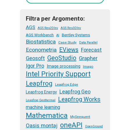
Filtra per Argomento:
AGS
AGS Res2DInv
AGS Res3DInv
AGS Workbench
Bentley Systems
AI
Biostatistica
Case Study
Data Parallel
EViews
Econometria
Forecast
GeoStudio
Geosoft
Grapher
Igor Pro
Image processing
Imago
Intel Priority Support
Leapfrog
Leapfrog Edge
Leapfrog Geo
Leapfrog Energy
Leapfrog Works
Leapfrog Geothermal
machine learning
Mathematica
MySeequent
oneAPI
Oasis montaj
OpenGround