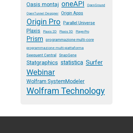
oneAPI
Oasis montaj
OpenGround
Origin Apps
OpenTunnel Designer
Origin Pro
Parallel Universe
Plaxis
Plaxis 2D
Plaxis 3D
PlayerPro
Prism
programmazione multi-core
programmazione multi-piattaforma
Seequent Central
SnapGene
Surfer
Statgraphics
statistica
Webinar
Wolfram SystemModeler
Wolfram Technology