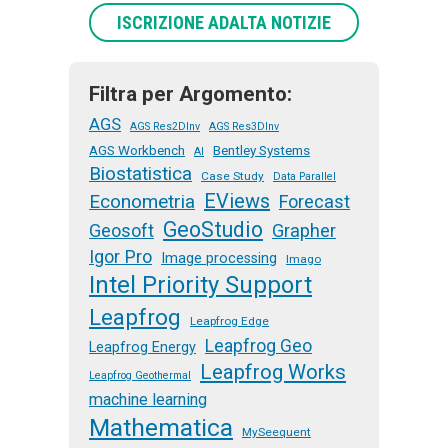
ISCRIZIONE ADALTA NOTIZIE
Filtra per Argomento:
AGS
AGS Res2DInv
AGS Res3DInv
AGS Workbench
Bentley Systems
AI
Biostatistica
Case Study
Data Parallel
EViews
Econometria
Forecast
GeoStudio
Geosoft
Grapher
Igor Pro
Image processing
Imago
Intel Priority Support
Leapfrog
Leapfrog Edge
Leapfrog Geo
Leapfrog Energy
Leapfrog Works
Leapfrog Geothermal
machine learning
Mathematica
MySeequent