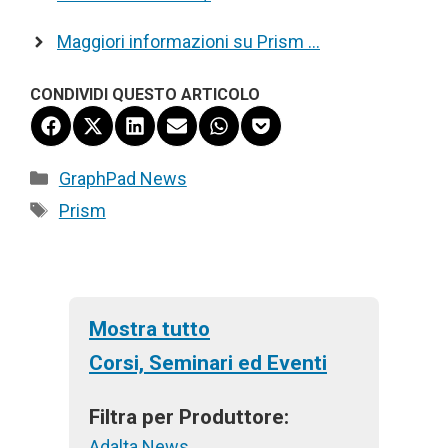
Maggiori informazioni su Prism …
CONDIVIDI QUESTO ARTICOLO
Share
Share
Share
Share
Share
Share
on
on
on
on
on
on
Facebook
X
LinkedIn
Email
WhatsApp
Pocket
Categorie
GraphPad News
(Twitter)
Tag
Prism
Mostra tutto
Corsi, Seminari ed Eventi
Filtra per Produttore:
Adalta News