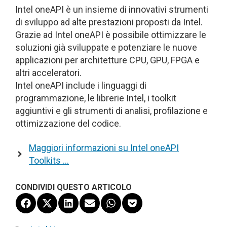
Intel oneAPI è un insieme di innovativi strumenti
di sviluppo ad alte prestazioni proposti da Intel.
Grazie ad Intel oneAPI è possibile ottimizzare le
soluzioni già sviluppate e potenziare le nuove
applicazioni per architetture CPU, GPU, FPGA e
altri acceleratori.
Intel oneAPI include i linguaggi di
programmazione, le librerie Intel, i toolkit
aggiuntivi e gli strumenti di analisi, profilazione e
ottimizzazione del codice.
Maggiori informazioni su Intel oneAPI
Toolkits …
CONDIVIDI QUESTO ARTICOLO
Share
Share
Share
Share
Share
Share
on
on
on
on
on
on
Facebook
X
LinkedIn
Email
WhatsApp
Pocket