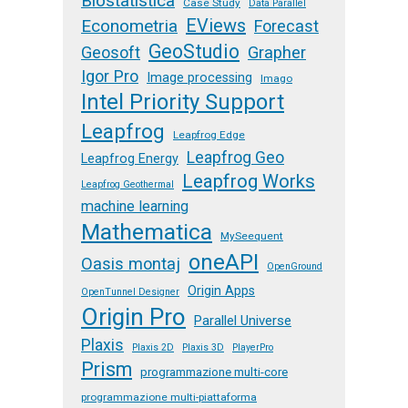
Biostatistica
Case Study
Data Parallel
EViews
Econometria
Forecast
GeoStudio
Geosoft
Grapher
Igor Pro
Image processing
Imago
Intel Priority Support
Leapfrog
Leapfrog Edge
Leapfrog Geo
Leapfrog Energy
Leapfrog Works
Leapfrog Geothermal
machine learning
Mathematica
MySeequent
oneAPI
Oasis montaj
OpenGround
Origin Apps
OpenTunnel Designer
Origin Pro
Parallel Universe
Plaxis
Plaxis 2D
Plaxis 3D
PlayerPro
Prism
programmazione multi-core
programmazione multi-piattaforma