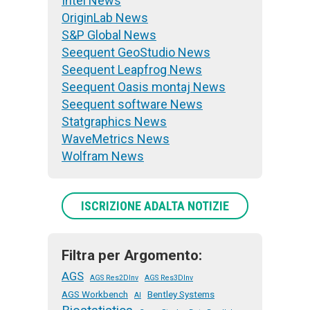
Intel News
OriginLab News
S&P Global News
Seequent GeoStudio News
Seequent Leapfrog News
Seequent Oasis montaj News
Seequent software News
Statgraphics News
WaveMetrics News
Wolfram News
ISCRIZIONE ADALTA NOTIZIE
Filtra per Argomento:
AGS
AGS Res2DInv
AGS Res3DInv
AGS Workbench
Bentley Systems
AI