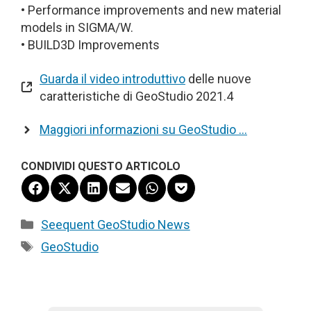
• Performance improvements and new material
models in SIGMA/W.
• BUILD3D Improvements
Guarda il video introduttivo
delle nuove
caratteristiche di GeoStudio 2021.4
Maggiori informazioni su GeoStudio …
CONDIVIDI QUESTO ARTICOLO
Share
Share
Share
Share
Share
Share
on
on
on
on
on
on
Facebook
X
LinkedIn
Email
WhatsApp
Pocket
Categorie
Seequent GeoStudio News
(Twitter)
Tag
GeoStudio