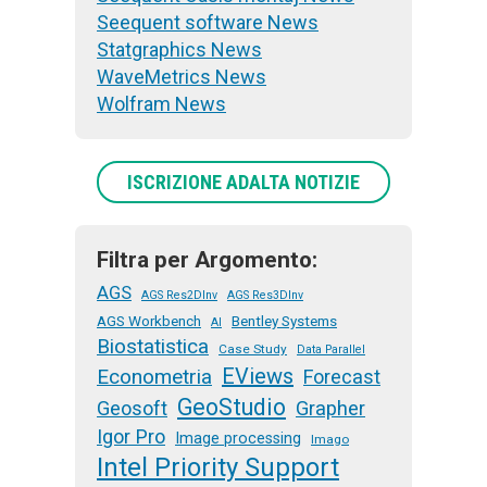
Seequent software News
Statgraphics News
WaveMetrics News
Wolfram News
ISCRIZIONE ADALTA NOTIZIE
Filtra per Argomento:
AGS
AGS Res2DInv
AGS Res3DInv
AGS Workbench
Bentley Systems
AI
Biostatistica
Case Study
Data Parallel
EViews
Econometria
Forecast
GeoStudio
Geosoft
Grapher
Igor Pro
Image processing
Imago
Intel Priority Support