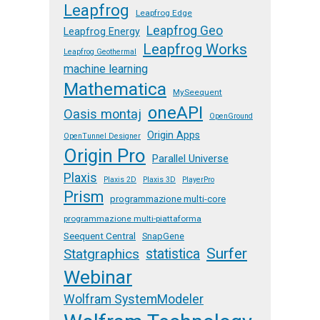
Leapfrog
Leapfrog Edge
Leapfrog Geo
Leapfrog Energy
Leapfrog Works
Leapfrog Geothermal
machine learning
Mathematica
MySeequent
oneAPI
Oasis montaj
OpenGround
Origin Apps
OpenTunnel Designer
Origin Pro
Parallel Universe
Plaxis
Plaxis 2D
Plaxis 3D
PlayerPro
Prism
programmazione multi-core
programmazione multi-piattaforma
Seequent Central
SnapGene
Surfer
Statgraphics
statistica
Webinar
Wolfram SystemModeler