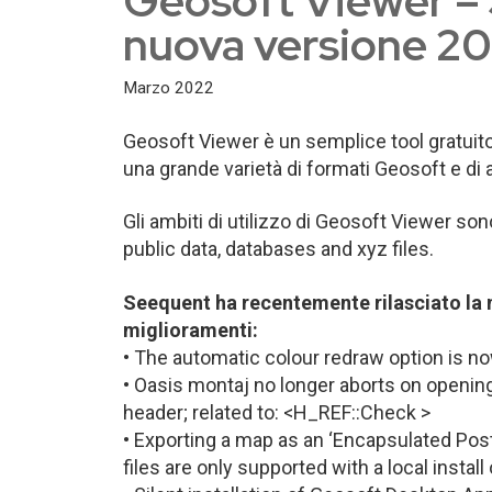
Geosoft Viewer – 
nuova versione 20
Marzo 2022
Geosoft Viewer è un semplice tool gratuito 
una grande varietà di formati Geosoft e di alt
Gli ambiti di utilizzo di Geosoft Viewer so
public data, databases and xyz files.
Seequent ha recentemente rilasciato la n
miglioramenti:
• The automatic colour redraw option is now
• Oasis montaj no longer aborts on opening 
header; related to: <H_REF::Check >
• Exporting a map as an ‘Encapsulated PostS
files are only supported with a local instal