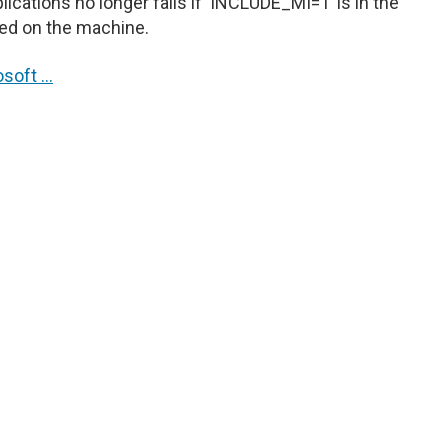
lications no longer fails if ‘INCLUDE_MI=1’ is in the
led on the machine.
osoft …