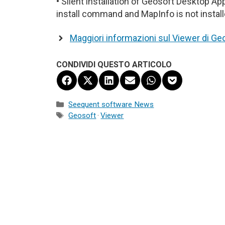
• Silent installation of Geosoft Desktop App
install command and MapInfo is not instal
Maggiori informazioni sul Viewer di Ge
CONDIVIDI QUESTO ARTICOLO
Share
Share
Share
Share
Share
Share
on
on
on
on
on
on
Facebook
X
LinkedIn
Email
WhatsApp
Pocket
Categorie
Seequent software News
(Twitter)
Tag
Geosoft
·
Viewer