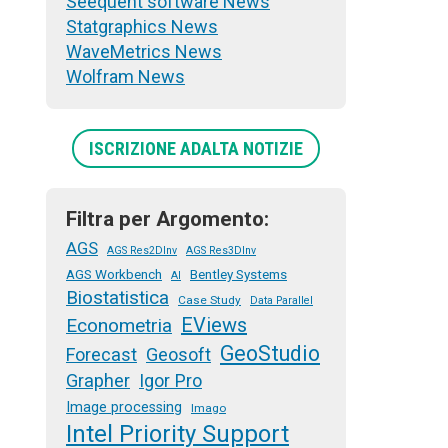
Seequent software News
Statgraphics News
WaveMetrics News
Wolfram News
ISCRIZIONE ADALTA NOTIZIE
Filtra per Argomento:
AGS
AGS Res2DInv
AGS Res3DInv
AGS Workbench
Bentley Systems
AI
Biostatistica
Case Study
Data Parallel
EViews
Econometria
GeoStudio
Forecast
Geosoft
Grapher
Igor Pro
Image processing
Imago
Intel Priority Support