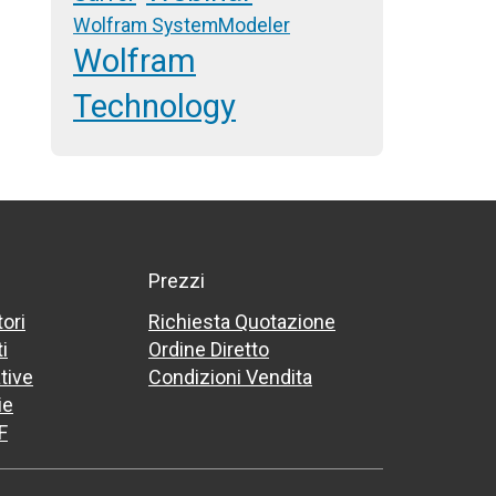
Wolfram SystemModeler
Wolfram
Technology
Prezzi
tori
Richiesta Quotazione
i
Ordine Diretto
tive
Condizioni Vendita
ie
F