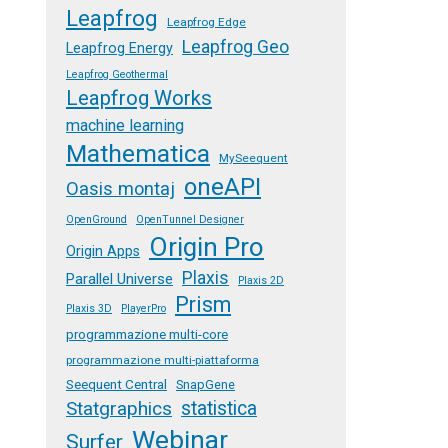
Leapfrog
Leapfrog Edge
Leapfrog Geo
Leapfrog Energy
Leapfrog Geothermal
Leapfrog Works
machine learning
Mathematica
MySeequent
oneAPI
Oasis montaj
OpenGround
OpenTunnel Designer
Origin Pro
Origin Apps
Plaxis
Parallel Universe
Plaxis 2D
Prism
Plaxis 3D
PlayerPro
programmazione multi-core
programmazione multi-piattaforma
Seequent Central
SnapGene
Statgraphics
statistica
Webinar
Surfer