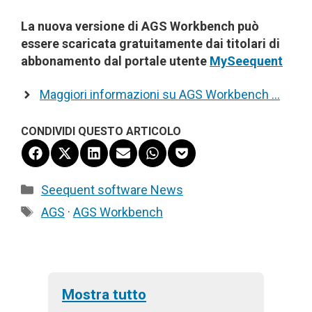
La nuova versione di AGS Workbench può
essere scaricata gratuitamente dai titolari di
abbonamento dal portale utente
MySeequent
Maggiori informazioni su AGS Workbench …
CONDIVIDI QUESTO ARTICOLO
Share
Share
Share
Share
Share
Share
on
on
on
on
on
on
Facebook
X
LinkedIn
Email
WhatsApp
Pocket
Categorie
Seequent software News
(Twitter)
Tag
AGS
·
AGS Workbench
Mostra tutto