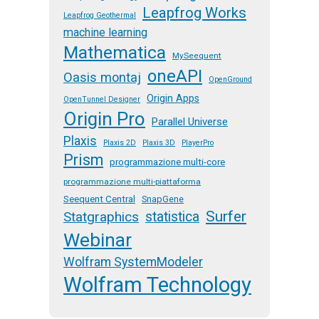
Leapfrog Works
Leapfrog Geothermal
machine learning
Mathematica
MySeequent
oneAPI
Oasis montaj
OpenGround
Origin Apps
OpenTunnel Designer
Origin Pro
Parallel Universe
Plaxis
Plaxis 2D
Plaxis 3D
PlayerPro
Prism
programmazione multi-core
programmazione multi-piattaforma
Seequent Central
SnapGene
Surfer
Statgraphics
statistica
Webinar
Wolfram SystemModeler
Wolfram Technology