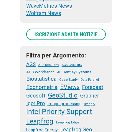
WaveMetrics News
Wolfram News
ISCRIZIONE ADALTA NOTIZIE
Filtra per Argomento:
AGS
AGS Res2DInv
AGS Res3DInv
AGS Workbench
Bentley Systems
AI
Biostatistica
Case Study
Data Parallel
EViews
Econometria
Forecast
GeoStudio
Geosoft
Grapher
Igor Pro
Image processing
Imago
Intel Priority Support
Leapfrog
Leapfrog Edge
Leapfrog Geo
Leapfrog Energy