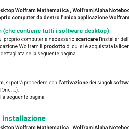
i desktop Wolfram Mathematica , Wolfram|Alpha Notebo
roprio computer da dentro l’unica applicazione Wolfram
 (che contiene tutti i software desktop)
 sul proprio computer è necessario
scaricare
l’installer dell
plicazione Wolfram
il prodotto
di cui si è acquistata la lice
 dettagliata nella seguente pagina:
am
, si potrà procedere con
l’attivazione
dei singoli
softw
|One, …).
ella seguente pagina:
installazione
i desktop Wolfram Mathematica , Wolfram|Alpha Notebo