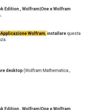
ok Edition , Wolfram|One e Wolfram
.
’
Applicazione Wolfram
,
installare
questa
nza.
are desktop
(Wolfram Mathematica ,
ok Edition , Wolfram|One e Wolfram