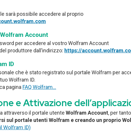
le sarà possibile accedere al proprio
ccount.wolfram.com
o Wolfram Account
ssword per accedere al vostro Wolfram Account
el produttore dall’indirizzo:
https://account.wolfram.c
am ID
rsonale che è stato registrato sul portale Wolfram per acce
l tuo Wolfram ID.
fica pagina
FAQ Wolfram…
one e Attivazione dell’applica
a attraverso il portale utente
Wolfram
Account
, per tanto
ersi sul portale utenti Wolfram e creando un proprio Wo
il Wolfram ID)