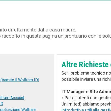
rnito direttamente dalla casa madre.
o raccolto in questa pagina un prontuario con le sol
Altre Richieste
Se il problema tecnico non
possibile inviare una rich
tramite il Wolfram ID)
IT Manager e Site Admin
» Per gli utenti che ges
olfram Account
ID
Unlimited) abbiamo previ
’applicazione Wolfram
introduttive utili alla ges