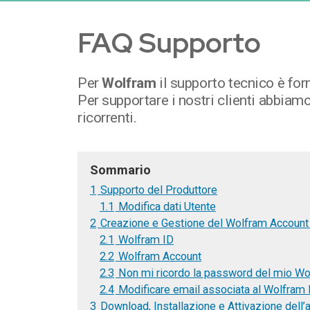
FAQ Supporto
Per
Wolfram
il supporto tecnico è fo
Per supportare i nostri clienti abbiam
ricorrenti.
Sommario
1
Supporto del Produttore
1.1
Modifica dati Utente
2
Creazione e Gestione del Wolfram Account (
2.1
Wolfram ID
2.2
Wolfram Account
2.3
Non mi ricordo la password del mio W
2.4
Modificare email associata al Wolfram 
3
Download, Installazione e Attivazione dell