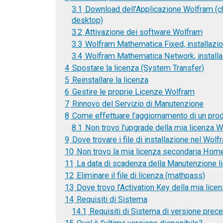
3.1
Download dell’Applicazione Wolfram (che
desktop)
3.2
Attivazione dei software Wolfram
3.3
Wolfram Mathematica Fixed, installazi
3.4
Wolfram Mathematica Network, install
4
Spostare la licenza (System Transfer)
5
Reinstallare la licenza
6
Gestire le proprie Licenze Wolfram
7
Rinnovo del Servizio di Manutenzione
8
Come effettuare l’aggiornamento di un pro
8.1
Non trovo l’upgrade della mia licenza 
9
Dove trovare i file di installazione nel Wol
10
Non trovo la mia licenza secondaria Hom
11
La data di scadenza della Manutenzione li
12
Eliminare il file di licenza (mathpass)
13
Dove trovo l’Activation Key della mia lice
14
Requisiti di Sistema
14.1
Requisiti di Sistema di versione prece