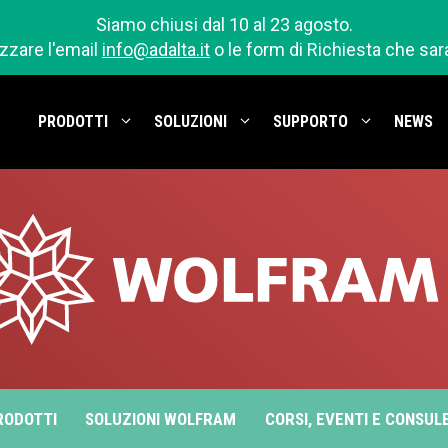
Siamo chiusi dal 10 al 23 agosto.
izzare l'email
info@adalta.it
o le form di Richiesta che sa
PRODOTTI
SOLUZIONI
SUPPORTO
NEWS
RODOTTI
SOLUZIONI WOLFRAM
CORSI, EVENTI E CONSUL