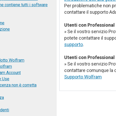
 contiene tutti i software
Per problematiche non pre
contattare il supporto Ad
one
Utenti con Professional 
azione
» Se il vostro servizio Pr
potete contattare il supp
supporto
.
Utenti con
Professional
dotto Wolfram
» Se il vostro servizio Pr
Wolfram
contattare comunque la 
fram Account
Supporto Wolfram
e Use
cenza non è corretta
nza
denti