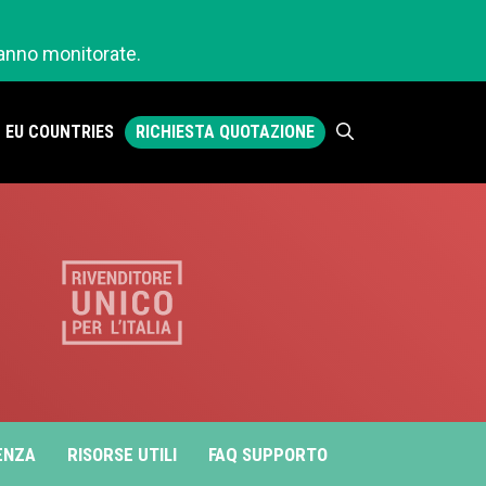
ranno monitorate.
RICHIESTA QUOTAZIONE
EU COUNTRIES
ENZA
RISORSE UTILI
FAQ SUPPORTO