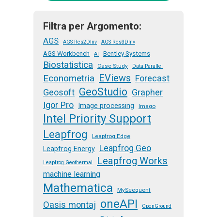
Filtra per Argomento:
AGS
AGS Res2DInv
AGS Res3DInv
AGS Workbench
Bentley Systems
AI
Biostatistica
Case Study
Data Parallel
EViews
Econometria
Forecast
GeoStudio
Geosoft
Grapher
Igor Pro
Image processing
Imago
Intel Priority Support
Leapfrog
Leapfrog Edge
Leapfrog Geo
Leapfrog Energy
Leapfrog Works
Leapfrog Geothermal
machine learning
Mathematica
MySeequent
oneAPI
Oasis montaj
OpenGround