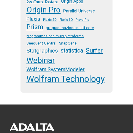
Origin Apps
OpenTunnel Designer
Origin Pro
Parallel Universe
Plaxis
Plaxis 2D
Plaxis 3D
PlayerPro
Prism
programmazione multi-core
programmazione multi-piattaforma
Seequent Central
SnapGene
Surfer
Statgraphics
statistica
Webinar
Wolfram SystemModeler
Wolfram Technology