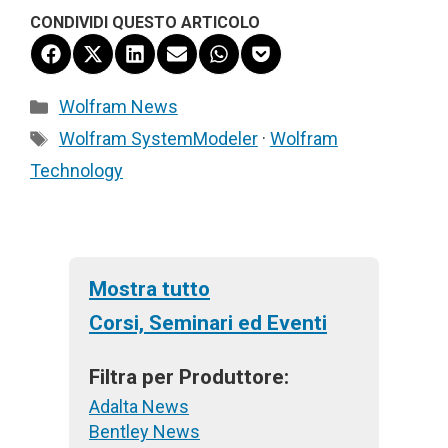
CONDIVIDI QUESTO ARTICOLO
Share
Share
Share
Share
Share
Share
on
on
on
on
on
on
Facebook
X
LinkedIn
Email
WhatsApp
Pocket
Categorie
Wolfram News
(Twitter)
Tag
Wolfram SystemModeler
·
Wolfram
Technology
Mostra tutto
Corsi, Seminari ed Eventi
Filtra per Produttore:
Adalta News
Bentley News