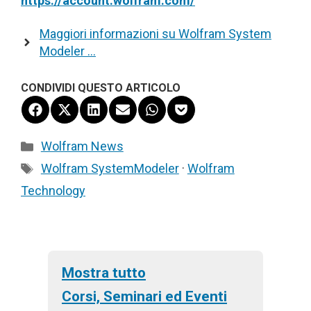
https://account.wolfram.com/
Maggiori informazioni su Wolfram System
Modeler …
CONDIVIDI QUESTO ARTICOLO
Share
Share
Share
Share
Share
Share
on
on
on
on
on
on
Facebook
X
LinkedIn
Email
WhatsApp
Pocket
Categorie
Wolfram News
(Twitter)
Tag
Wolfram SystemModeler
·
Wolfram
Technology
Mostra tutto
Corsi, Seminari ed Eventi