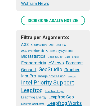
Wolfram News
ISCRIZIONE ADALTA NOTIZIE
Filtra per Argomento:
AGS
AGS Res2DInv
AGS Res3DInv
AGS Workbench
Bentley Systems
AI
Biostatistica
Case Study
Data Parallel
EViews
Econometria
Forecast
GeoStudio
Geosoft
Grapher
Igor Pro
Image processing
Imago
Intel Priority Support
Leapfrog
Leapfrog Edge
Leapfrog Geo
Leapfrog Energy
Leapfrog Works
Leapfrog Geothermal