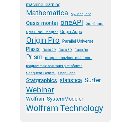
machine learning
Mathematica
MySeequent
oneAPI
Oasis montaj
OpenGround
Origin Apps
OpenTunnel Designer
Origin Pro
Parallel Universe
Plaxis
Plaxis 2D
Plaxis 3D
PlayerPro
Prism
programmazione multi-core
programmazione multi-piattaforma
Seequent Central
SnapGene
Surfer
Statgraphics
statistica
Webinar
Wolfram SystemModeler
Wolfram Technology