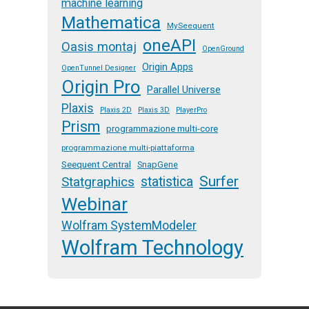
machine learning
Mathematica
MySeequent
oneAPI
Oasis montaj
OpenGround
Origin Apps
OpenTunnel Designer
Origin Pro
Parallel Universe
Plaxis
Plaxis 2D
Plaxis 3D
PlayerPro
Prism
programmazione multi-core
programmazione multi-piattaforma
Seequent Central
SnapGene
Surfer
Statgraphics
statistica
Webinar
Wolfram SystemModeler
Wolfram Technology