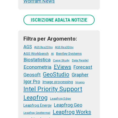
Wolfram News
ISCRIZIONE ADALTA NOTIZIE
Filtra per Argomento:
AGS
AGS Res2DInv
AGS Res3DInv
AGS Workbench
Bentley Systems
AI
Biostatistica
Case Study
Data Parallel
EViews
Econometria
Forecast
GeoStudio
Geosoft
Grapher
Igor Pro
Image processing
Imago
Intel Priority Support
Leapfrog
Leapfrog Edge
Leapfrog Geo
Leapfrog Energy
Leapfrog Works
Leapfrog Geothermal