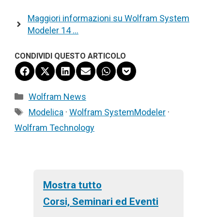
Maggiori informazioni su Wolfram System
Modeler 14 …
CONDIVIDI QUESTO ARTICOLO
Share
Share
Share
Share
Share
Share
on
on
on
on
on
on
Facebook
X
LinkedIn
Email
WhatsApp
Pocket
Categorie
Wolfram News
(Twitter)
Tag
Modelica
·
Wolfram SystemModeler
·
Wolfram Technology
Mostra tutto
Corsi, Seminari ed Eventi