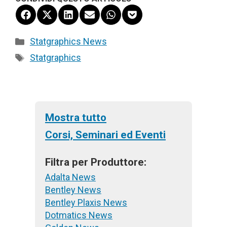
Share
Share
Share
Share
Share
Share
on
on
on
on
on
on
Facebook
X
LinkedIn
Email
WhatsApp
Pocket
Categorie
Statgraphics News
(Twitter)
Tag
Statgraphics
Mostra tutto
Corsi, Seminari ed Eventi
Filtra per Produttore:
Adalta News
Bentley News
Bentley Plaxis News
Dotmatics News