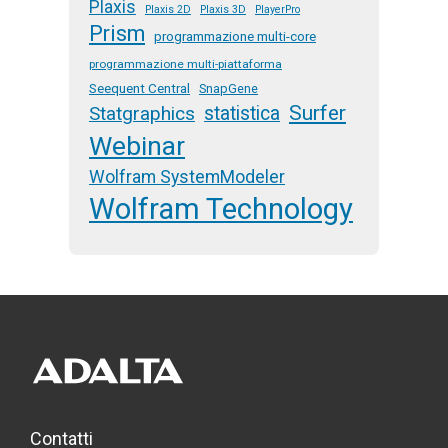
Plaxis
Plaxis 2D
Plaxis 3D
PlayerPro
Prism
programmazione multi-core
programmazione multi-piattaforma
Seequent Central
SnapGene
Surfer
Statgraphics
statistica
Webinar
Wolfram SystemModeler
Wolfram Technology
Contatti