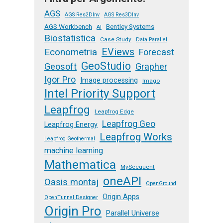
AGS
AGS Res2DInv
AGS Res3DInv
AGS Workbench
Bentley Systems
AI
Biostatistica
Case Study
Data Parallel
EViews
Econometria
Forecast
GeoStudio
Geosoft
Grapher
Igor Pro
Image processing
Imago
Intel Priority Support
Leapfrog
Leapfrog Edge
Leapfrog Geo
Leapfrog Energy
Leapfrog Works
Leapfrog Geothermal
machine learning
Mathematica
MySeequent
oneAPI
Oasis montaj
OpenGround
Origin Apps
OpenTunnel Designer
Origin Pro
Parallel Universe