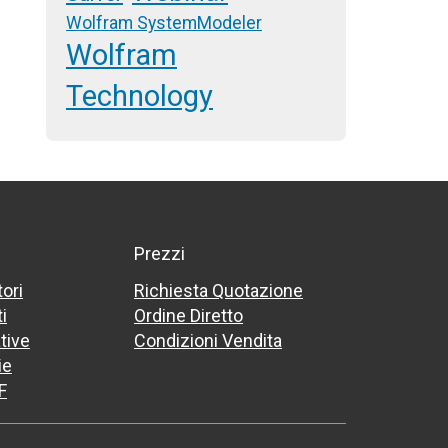
Wolfram SystemModeler
Wolfram
Technology
Prezzi
tori
Richiesta Quotazione
i
Ordine Diretto
tive
Condizioni Vendita
ie
F