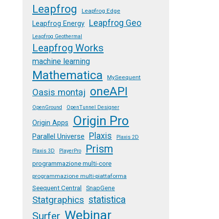
Leapfrog
Leapfrog Edge
Leapfrog Geo
Leapfrog Energy
Leapfrog Geothermal
Leapfrog Works
machine learning
Mathematica
MySeequent
oneAPI
Oasis montaj
OpenGround
OpenTunnel Designer
Origin Pro
Origin Apps
Plaxis
Parallel Universe
Plaxis 2D
Prism
Plaxis 3D
PlayerPro
programmazione multi-core
programmazione multi-piattaforma
Seequent Central
SnapGene
Statgraphics
statistica
Webinar
Surfer