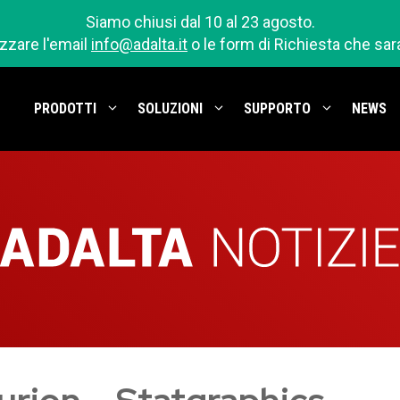
Siamo chiusi dal 10 al 23 agosto.
izzare l'email
info@adalta.it
o le form di Richiesta che sa
PRODOTTI
SOLUZIONI
SUPPORTO
NEWS