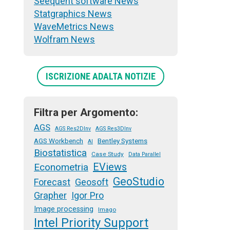
Seequent software News
Statgraphics News
WaveMetrics News
Wolfram News
ISCRIZIONE ADALTA NOTIZIE
Filtra per Argomento:
AGS
AGS Res2DInv
AGS Res3DInv
AGS Workbench
Bentley Systems
AI
Biostatistica
Case Study
Data Parallel
EViews
Econometria
GeoStudio
Forecast
Geosoft
Grapher
Igor Pro
Image processing
Imago
Intel Priority Support