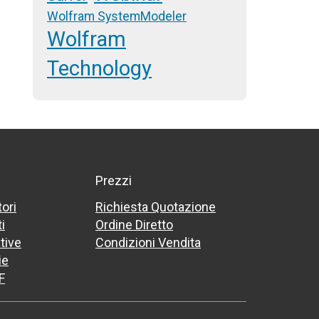
Wolfram SystemModeler
Wolfram
Technology
Prezzi
tori
Richiesta Quotazione
i
Ordine Diretto
tive
Condizioni Vendita
ie
F