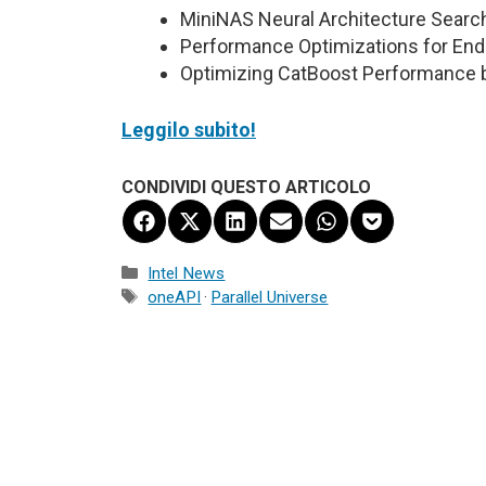
MiniNAS Neural Architecture Searc
Performance Optimizations for End-
Optimizing CatBoost Performance b
Leggilo subito!
CONDIVIDI QUESTO ARTICOLO
Share
Share
Share
Share
Share
Share
on
on
on
on
on
on
Facebook
X
LinkedIn
Email
WhatsApp
Pocket
Categorie
Intel News
(Twitter)
Tag
oneAPI
·
Parallel Universe