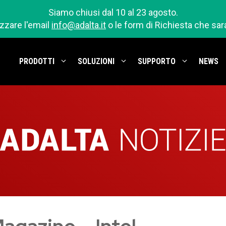
Siamo chiusi dal 10 al 23 agosto.
izzare l'email
info@adalta.it
o le form di Richiesta che sa
PRODOTTI
SOLUZIONI
SUPPORTO
NEWS