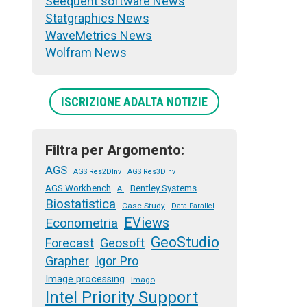
Seequent software News
Statgraphics News
WaveMetrics News
Wolfram News
ISCRIZIONE ADALTA NOTIZIE
Filtra per Argomento:
AGS
AGS Res2DInv
AGS Res3DInv
AGS Workbench
Bentley Systems
AI
Biostatistica
Case Study
Data Parallel
EViews
Econometria
GeoStudio
Forecast
Geosoft
Grapher
Igor Pro
Image processing
Imago
Intel Priority Support