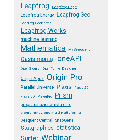
Leapfrog
Leapfrog Edge
Leapfrog Geo
Leapfrog Energy
Leapfrog Geothermal
Leapfrog Works
machine learning
Mathematica
MySeequent
oneAPI
Oasis montaj
OpenGround
OpenTunnel Designer
Origin Pro
Origin Apps
Plaxis
Parallel Universe
Plaxis 2D
Prism
Plaxis 3D
PlayerPro
programmazione multi-core
programmazione multi-piattaforma
Seequent Central
SnapGene
Statgraphics
statistica
Webinar
Surfer