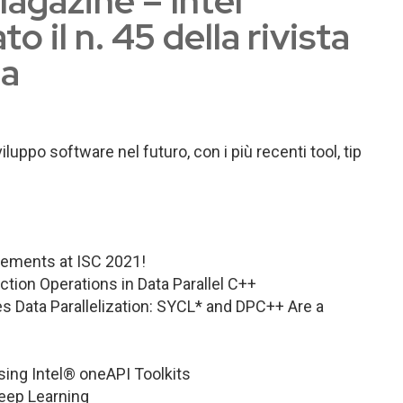
Magazine – Intel
o il n. 45 della rivista
ta
luppo software nel futuro, con i più recenti tool, tip
cements at ISC 2021!
tion Operations in Data Parallel C++
 Data Parallelization: SYCL* and DPC++ Are a
Using Intel® oneAPI Toolkits
Deep Learning