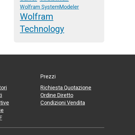
Wolfram SystemModeler
Wolfram
Technology
Prezzi
tori
Richiesta Quotazione
i
Ordine Diretto
tive
Condizioni Vendita
ie
F