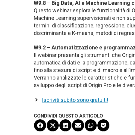
W9.8 – Big Data, AI e Machine Learning c
Questo webinar esplora le funzionalità di Or
Machine Learning supervisionati e non superv
termini di classificazione, regressione, clust
discriminante e K-means, metodi di regres
W9.2 – Automatizzazione e programmazio
Il webinar presenta gli strumenti che Origi
automatica di dati e la programmazione, dall’
fino alla stesura di script e di macro e all
Verranno analizzate le caratteristiche e f
sviluppo degli script di Origin Pro e le div
Iscriviti subito sono gratuiti!
CONDIVIDI QUESTO ARTICOLO
Share
Share
Share
Share
Share
Share
on
on
on
on
on
on