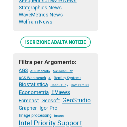
Seequent software News
Statgraphics News
WaveMetrics News
Wolfram News
ISCRIZIONE ADALTA NOTIZIE
Filtra per Argomento:
AGS
AGS Res2DInv
AGS Res3DInv
AGS Workbench
Bentley Systems
AI
Biostatistica
Case Study
Data Parallel
EViews
Econometria
GeoStudio
Forecast
Geosoft
Grapher
Igor Pro
Image processing
Imago
Intel Priority Support