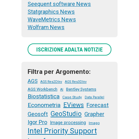
Seequent software News
Statgraphics News
WaveMetrics News
Wolfram News
ISCRIZIONE ADALTA NOTIZIE
Filtra per Argomento:
AGS
AGS Res2DInv
AGS Res3DInv
AGS Workbench
Bentley Systems
AI
Biostatistica
Case Study
Data Parallel
EViews
Econometria
Forecast
GeoStudio
Geosoft
Grapher
Igor Pro
Image processing
Imago
Intel Priority Support