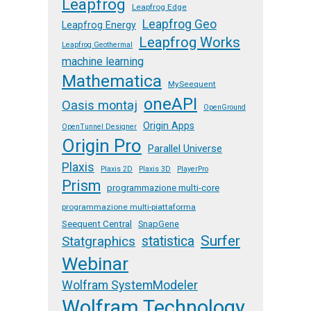
Leapfrog
Leapfrog Edge
Leapfrog Geo
Leapfrog Energy
Leapfrog Works
Leapfrog Geothermal
machine learning
Mathematica
MySeequent
oneAPI
Oasis montaj
OpenGround
Origin Apps
OpenTunnel Designer
Origin Pro
Parallel Universe
Plaxis
Plaxis 2D
Plaxis 3D
PlayerPro
Prism
programmazione multi-core
programmazione multi-piattaforma
Seequent Central
SnapGene
Surfer
Statgraphics
statistica
Webinar
Wolfram SystemModeler
Wolfram Technology