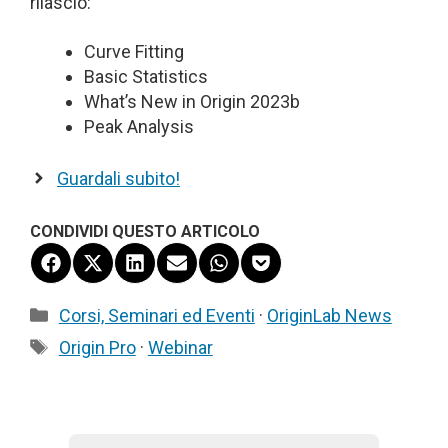
rilascio:
Curve Fitting
Basic Statistics
What’s New in Origin 2023b
Peak Analysis
Guardali subito!
CONDIVIDI QUESTO ARTICOLO
Share
Share
Share
Share
Share
Share
on
on
on
on
on
on
Facebook
X
LinkedIn
Email
WhatsApp
Pocket
Categorie
Corsi, Seminari ed Eventi
·
OriginLab News
(Twitter)
Tag
Origin Pro
·
Webinar