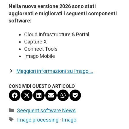
Nella nuova versione 2026 sono stati
aggiornati e migliorati i seguenti componenti
software:
Cloud Infrastructure & Portal
Capture X
Connect Tools
Imago Mobile
Maggiori informazioni su Imago …
CONDIVIDI QUESTO ARTICOLO
Share
Share
Share
Share
Share
Share
on
on
on
on
on
on
Facebook
X
LinkedIn
Email
WhatsApp
Pocket
Categorie
Seequent software News
(Twitter)
Tag
Image processing
·
Imago