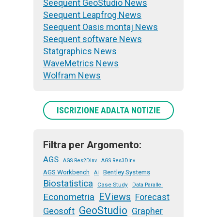
Seequent GeoStudio News
Seequent Leapfrog News
Seequent Oasis montaj News
Seequent software News
Statgraphics News
WaveMetrics News
Wolfram News
ISCRIZIONE ADALTA NOTIZIE
Filtra per Argomento:
AGS
AGS Res2DInv
AGS Res3DInv
AGS Workbench
Bentley Systems
AI
Biostatistica
Case Study
Data Parallel
EViews
Econometria
Forecast
GeoStudio
Geosoft
Grapher