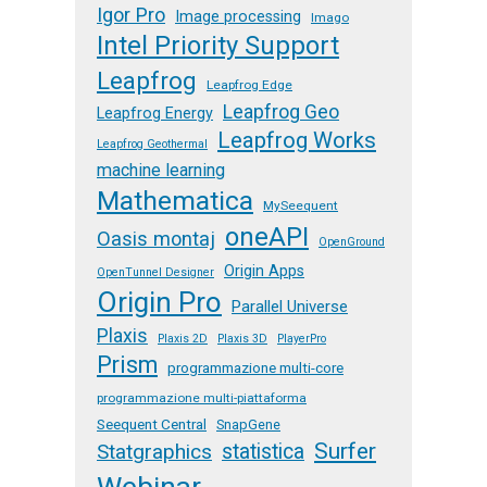
Igor Pro
Image processing
Imago
Intel Priority Support
Leapfrog
Leapfrog Edge
Leapfrog Geo
Leapfrog Energy
Leapfrog Works
Leapfrog Geothermal
machine learning
Mathematica
MySeequent
oneAPI
Oasis montaj
OpenGround
Origin Apps
OpenTunnel Designer
Origin Pro
Parallel Universe
Plaxis
Plaxis 2D
Plaxis 3D
PlayerPro
Prism
programmazione multi-core
programmazione multi-piattaforma
Seequent Central
SnapGene
Surfer
Statgraphics
statistica
Webinar