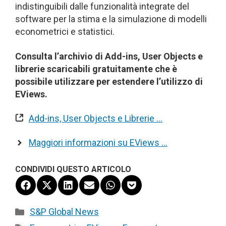
indistinguibili dalle funzionalità integrate del
software per la stima e la simulazione di modelli
econometrici e statistici.
Consulta l’archivio di Add-ins, User Objects e
librerie scaricabili gratuitamente che è
possibile utilizzare per estendere l’utilizzo di
EViews.
Add-ins, User Objects e Librerie …
Maggiori informazioni su EViews …
CONDIVIDI QUESTO ARTICOLO
Share
Share
Share
Share
Share
Share
on
on
on
on
on
on
Facebook
X
LinkedIn
Email
WhatsApp
Pocket
Categorie
S&P Global News
(Twitter)