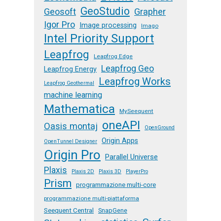
GeoStudio
Geosoft
Grapher
Igor Pro
Image processing
Imago
Intel Priority Support
Leapfrog
Leapfrog Edge
Leapfrog Geo
Leapfrog Energy
Leapfrog Works
Leapfrog Geothermal
machine learning
Mathematica
MySeequent
oneAPI
Oasis montaj
OpenGround
Origin Apps
OpenTunnel Designer
Origin Pro
Parallel Universe
Plaxis
Plaxis 2D
Plaxis 3D
PlayerPro
Prism
programmazione multi-core
programmazione multi-piattaforma
Seequent Central
SnapGene