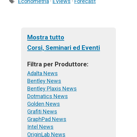
Tag
Econometria
·
EViews
·
Forecast
Mostra tutto
Corsi, Seminari ed Eventi
Filtra per Produttore:
Adalta News
Bentley News
Bentley Plaxis News
Dotmatics News
Golden News
Grafiti News
GraphPad News
Intel News
OriginLab News