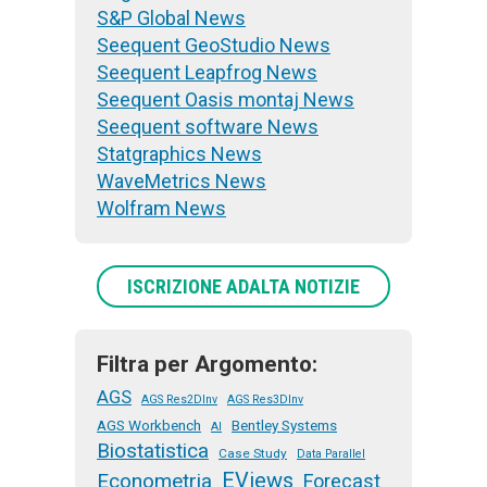
S&P Global News
Seequent GeoStudio News
Seequent Leapfrog News
Seequent Oasis montaj News
Seequent software News
Statgraphics News
WaveMetrics News
Wolfram News
ISCRIZIONE ADALTA NOTIZIE
Filtra per Argomento:
AGS
AGS Res2DInv
AGS Res3DInv
AGS Workbench
Bentley Systems
AI
Biostatistica
Case Study
Data Parallel
EViews
Econometria
Forecast