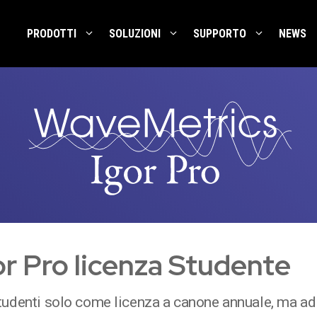
PRODOTTI
SOLUZIONI
SUPPORTO
NEWS
or Pro licenza Studente
tudenti solo come licenza a canone annuale, ma ad