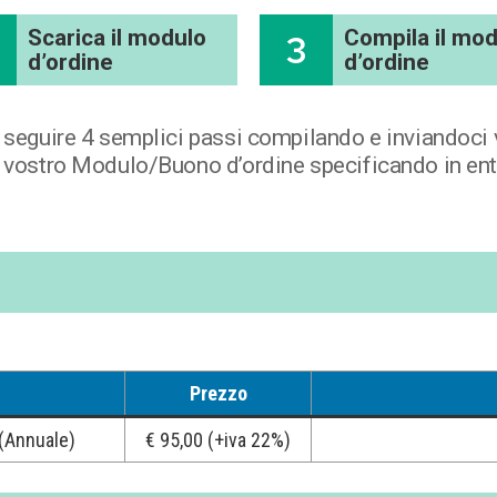
Scarica il modulo
Compila il mo
3
d’ordine
d’ordine
e seguire 4 semplici passi compilando e inviandoci 
 vostro Modulo/Buono d’ordine specificando in entram
Prezzo
(Annuale)
€ 95,00 (+iva 22%)