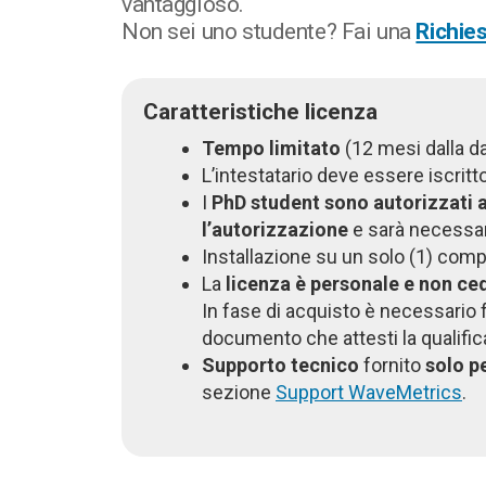
vantaggioso.
Non sei uno studente? Fai una
Richie
Caratteristiche licenza
Tempo limitato
(12 mesi dalla da
L’intestatario deve essere iscrit
I
PhD student sono autorizzati 
l’autorizzazione
e sarà necessari
Installazione su un solo (1) comp
La
licenza è personale e non ced
In fase di acquisto è necessario f
documento che attesti la qualific
Supporto tecnico
fornito
solo p
sezione
Support WaveMetrics
.