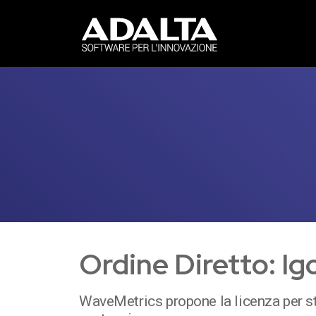
Vai
al
contenuto
Ordine Diretto: Ig
WaveMetrics propone la licenza per s